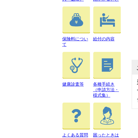
保険料につい
給付の内容
て
健康診査等
各種手続き
（申請方法・
様式集）
よくある質問
困ったときは