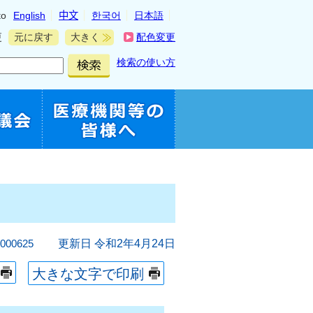
to
English
中文
한국어
日本語
更
元に戻す
大きく
配色変更
検索の使い方
00625
更新日 令和2年4月24日
大きな文字で印刷