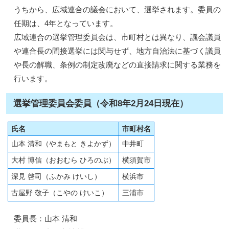
うちから、広域連合の議会において、選挙されます。委員の
任期は、4年となっています。
広域連合の選挙管理委員会は、市町村とは異なり、議会議員
や連合長の間接選挙には関与せず、地方自治法に基づく議員
や長の解職、条例の制定改廃などの直接請求に関する業務を
行います。
選挙管理委員会委員（令和8年2月24日現在）
氏名
市町村名
山本 清和（やまもと きよかず）
中井町
大村 博信（おおむら ひろのぶ）
横須賀市
深見 啓司（ふかみ けいし）
横浜市
古屋野 敬子（こやの けいこ）
三浦市
委員長：山本 清和