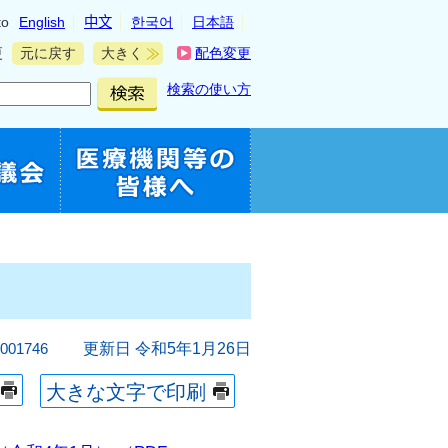
to
English
中文
한국어
日本語
更
元に戻す
大きく
配色変更
検索の使い方
01746
更新日 令和5年1月26日
大きな文字で印刷