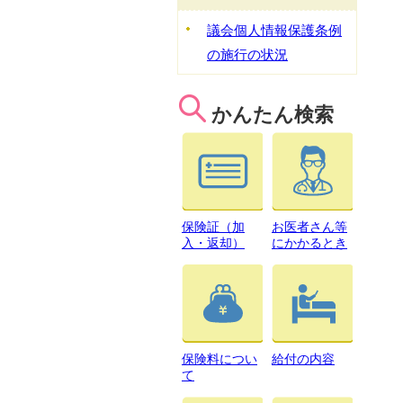
議会個人情報保護条例
の施行の状況
かんたん検索
保険証（加
お医者さん等
入・返却）
にかかるとき
保険料につい
給付の内容
て