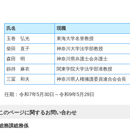
氏名
現職
玉巻 弘光
東海大学名誉教授
柴田 直子
神奈川大学法学部教授
森田 明
神奈川県弁護士会弁護士
釼持 麻衣
関東学院大学法学部准教授
三冨 和夫
神奈川県人権擁護委員連合会会長
任期：令和7年5月30日～令和9年5月29日
このページに関する
お問い合わせ
総務課総務係