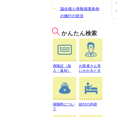
議会個人情報保護条例
の施行の状況
かんたん検索
保険証（加
お医者さん等
入・返却）
にかかるとき
保険料につい
給付の内容
て