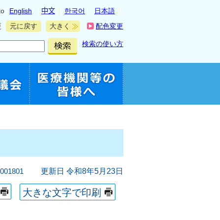
to
English
中文
한국어
日本語
更
元に戻す
大きく
配色変更
検索の使い方
01801
更新日 令和8年5月23日
大きな文字で印刷