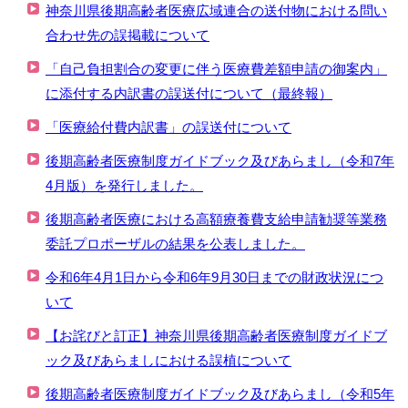
神奈川県後期高齢者医療広域連合の送付物における問い
合わせ先の誤掲載について
「自己負担割合の変更に伴う医療費差額申請の御案内」
に添付する内訳書の誤送付について（最終報）
「医療給付費内訳書」の誤送付について
後期高齢者医療制度ガイドブック及びあらまし（令和7年
4月版）を発行しました。
後期高齢者医療における高額療養費支給申請勧奨等業務
委託プロポーザルの結果を公表しました。
令和6年4月1日から令和6年9月30日までの財政状況につ
いて
【お詫びと訂正】神奈川県後期高齢者医療制度ガイドブ
ック及びあらましにおける誤植について
後期高齢者医療制度ガイドブック及びあらまし（令和5年