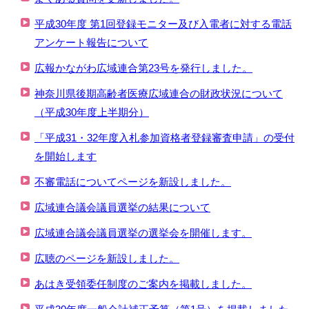
平成30年度 第1回登録モニター及び入電者に対する電話
アンケート報告について
広報かながわ広域連合第23号を発行しました。
神奈川県後期高齢者医療広域連合の財政状況について
（平成30年度上半期分）
「平成31・32年度入札参加資格者登録審査申請」の受付
を開始します
不審電話についてページを新設しました。
広域連合議会議員選挙の結果について
広域連合議会議員選挙の選挙会を開催します。
広聴のページを新設しました。
あはき受領委任制度のご案内を掲載しました。