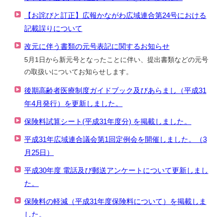
【お詫びと訂正】広報かながわ広域連合第24号における
記載誤りについて
改元に伴う書類の元号表記に関するお知らせ
5月1日から新元号となったことに伴い、提出書類などの元号
の取扱いについてお知らせします。
後期高齢者医療制度ガイドブック及びあらまし（平成31
年4月発行）を更新しました。
保険料試算シート(平成31年度分) を掲載しました。
平成31年広域連合議会第1回定例会を開催しました。（3
月25日）
平成30年度 電話及び郵送アンケートについて更新しまし
た。
保険料の軽減（平成31年度保険料について）を掲載しま
した。