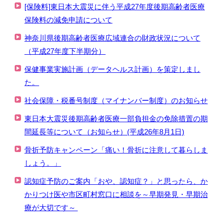
[保険料]東日本大震災に伴う平成27年度後期高齢者医療
保険料の減免申請について
神奈川県後期高齢者医療広域連合の財政状況について
（平成27年度下半期分）
保健事業実施計画（データヘルス計画）を策定しまし
た。
社会保障・税番号制度（マイナンバー制度）のお知らせ
東日本大震災後期高齢者医療一部負担金の免除措置の期
間延長等について（お知らせ）(平成26年8月1日)
骨折予防キャンペーン「痛い！骨折に注意して暮らしま
しょう。」
認知症予防のご案内「おや、認知症？」と思ったら、か
かりつけ医や市区町村窓口に相談を～早期発見・早期治
療が大切です～