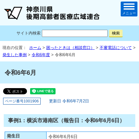
メニュー
サイト内検索
現在の位置：
ホーム
>
困ったときは（相談窓口）
>
不審電話について
>
発生した事例
>
令和6年度
> 令和6年6月
令和6年6月
更新日 令和6年7月2日
ページ番号1001906
事例1：横浜市港南区（報告日：令和6年6月6日）
発生日
令和6年6月6日