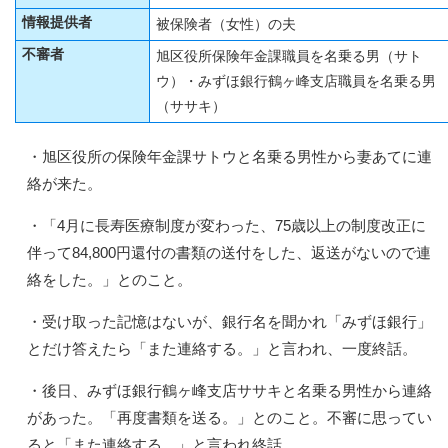
情報提供者
被保険者（女性）の夫
不審者
旭区役所保険年金課職員を名乗る男（サト
ウ）・みずほ銀行鶴ヶ峰支店職員を名乗る男
（ササキ）
・旭区役所の保険年金課サトウと名乗る男性から妻あてに連
絡が来た。
・「4月に長寿医療制度が変わった、75歳以上の制度改正に
伴って84,800円還付の書類の送付をした、返送がないので連
絡をした。」とのこと。
・受け取った記憶はないが、銀行名を聞かれ「みずほ銀行」
とだけ答えたら「また連絡する。」と言われ、一度終話。
・後日、みずほ銀行鶴ヶ峰支店ササキと名乗る男性から連絡
があった。「再度書類を送る。」とのこと。不審に思ってい
ると「また連絡する。」と言われ終話。