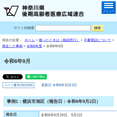
メニュー
サイト内検索
現在の位置：
ホーム
>
困ったときは（相談窓口）
>
不審電話について
>
発生した事例
>
令和6年度
> 令和6年9月
令和6年9月
更新日 令和6年10月2日
ページ番号1001949
事例1：横浜市旭区（報告日：令和6年9月2日）
発生日
令和6年8月28日、9月2日